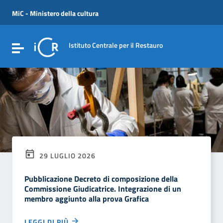
Vai ai contenuti
Vai al menu di navigazione
MiC - Ministero della cultura
Vai al footer
Istituto Centrale per il Restauro
Attiva / disattiva la navigazione
29 LUGLIO 2026
Pubblicazione Decreto di composizione della
Commissione Giudicatrice. Integrazione di un
membro aggiunto alla prova Grafica
LEGGI DI PIÙ