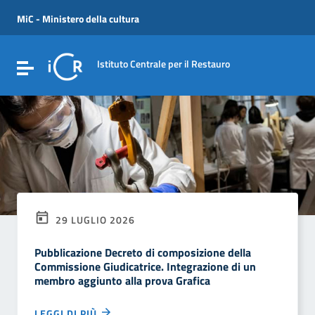
Vai ai contenuti
Vai al menu di navigazione
MiC - Ministero della cultura
Vai al footer
Istituto Centrale per il Restauro
Attiva / disattiva la navigazione
29 LUGLIO 2026
Pubblicazione Decreto di composizione della
Commissione Giudicatrice. Integrazione di un
membro aggiunto alla prova Grafica
LEGGI DI PIÙ