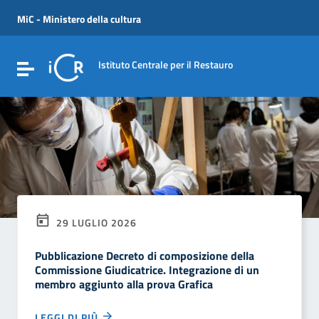
Vai ai contenuti
Vai al menu di navigazione
MiC - Ministero della cultura
Vai al footer
Istituto Centrale per il Restauro
Attiva / disattiva la navigazione
29 LUGLIO 2026
Pubblicazione Decreto di composizione della
Commissione Giudicatrice. Integrazione di un
membro aggiunto alla prova Grafica
LEGGI DI PIÙ