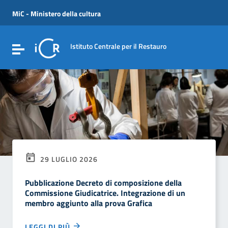
Vai ai contenuti
Vai al menu di navigazione
MiC - Ministero della cultura
Vai al footer
Istituto Centrale per il Restauro
Attiva / disattiva la navigazione
29 LUGLIO 2026
Pubblicazione Decreto di composizione della
Commissione Giudicatrice. Integrazione di un
membro aggiunto alla prova Grafica
LEGGI DI PIÙ