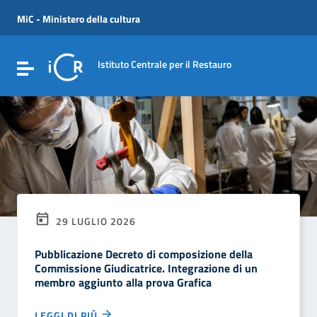
Vai ai contenuti
Vai al menu di navigazione
MiC - Ministero della cultura
Vai al footer
Istituto Centrale per il Restauro
Attiva / disattiva la navigazione
29 LUGLIO 2026
Pubblicazione Decreto di composizione della
Commissione Giudicatrice. Integrazione di un
membro aggiunto alla prova Grafica
LEGGI DI PIÙ