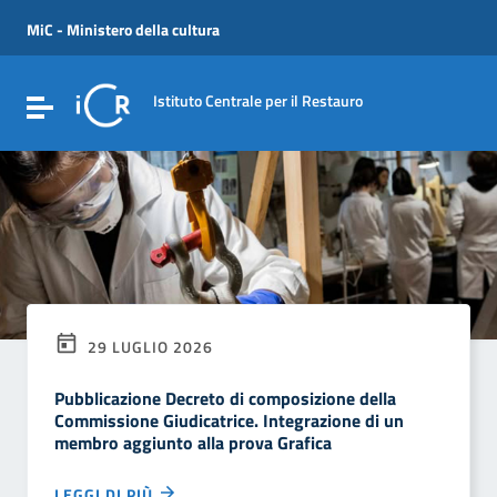
Vai ai contenuti
Vai al menu di navigazione
MiC - Ministero della cultura
Vai al footer
Istituto Centrale per il Restauro
Attiva / disattiva la navigazione
29 LUGLIO 2026
Pubblicazione Decreto di composizione della
Commissione Giudicatrice. Integrazione di un
membro aggiunto alla prova Grafica
LEGGI DI PIÙ