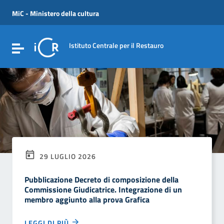
Vai ai contenuti
Vai al menu di navigazione
MiC - Ministero della cultura
Vai al footer
Istituto Centrale per il Restauro
Attiva / disattiva la navigazione
29 LUGLIO 2026
Pubblicazione Decreto di composizione della
Commissione Giudicatrice. Integrazione di un
membro aggiunto alla prova Grafica
LEGGI DI PIÙ