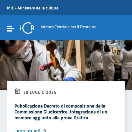
Vai ai contenuti
Vai al menu di navigazione
MiC - Ministero della cultura
Vai al footer
Istituto Centrale per il Restauro
Attiva / disattiva la navigazione
29 LUGLIO 2026
Pubblicazione Decreto di composizione della
Commissione Giudicatrice. Integrazione di un
membro aggiunto alla prova Grafica
LEGGI DI PIÙ