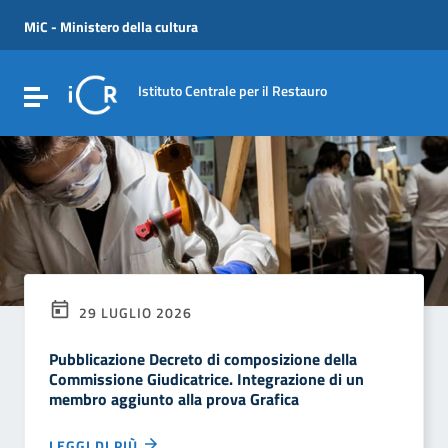
Vai ai contenuti
Vai al menu di navigazione
MiC - Ministero della cultura
Vai al footer
Istituto Centrale per il Restauro
Attiva / disattiva la navigazione
29 LUGLIO 2026
Pubblicazione Decreto di composizione della
Commissione Giudicatrice. Integrazione di un
membro aggiunto alla prova Grafica
LEGGI DI PIÙ