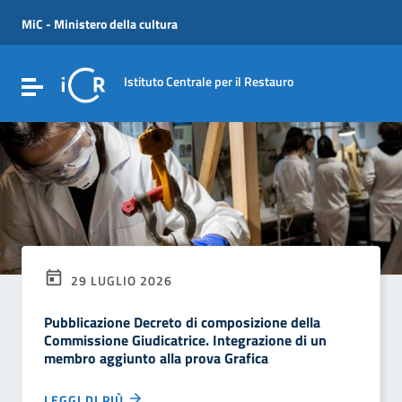
Vai ai contenuti
Vai al menu di navigazione
MiC - Ministero della cultura
Vai al footer
Istituto Centrale per il Restauro
Attiva / disattiva la navigazione
29 LUGLIO 2026
Pubblicazione Decreto di composizione della
Commissione Giudicatrice. Integrazione di un
membro aggiunto alla prova Grafica
LEGGI DI PIÙ