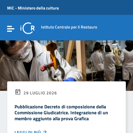
Vai ai contenuti
Vai al menu di navigazione
MiC - Ministero della cultura
Vai al footer
Istituto Centrale per il Restauro
Attiva / disattiva la navigazione
29 LUGLIO 2026
Pubblicazione Decreto di composizione della
Commissione Giudicatrice. Integrazione di un
membro aggiunto alla prova Grafica
LEGGI DI PIÙ