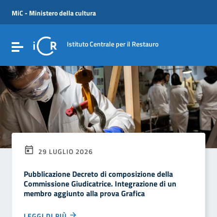
Vai ai contenuti
Vai al menu di navigazione
MiC - Ministero della cultura
Vai al footer
Istituto Centrale per il Restauro
Attiva / disattiva la navigazione
29 LUGLIO 2026
Pubblicazione Decreto di composizione della
Commissione Giudicatrice. Integrazione di un
membro aggiunto alla prova Grafica
LEGGI DI PIÙ