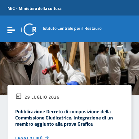
Vai ai contenuti
Vai al menu di navigazione
MiC - Ministero della cultura
Vai al footer
Istituto Centrale per il Restauro
Attiva / disattiva la navigazione
29 LUGLIO 2026
Pubblicazione Decreto di composizione della
Commissione Giudicatrice. Integrazione di un
membro aggiunto alla prova Grafica
LEGGI DI PIÙ