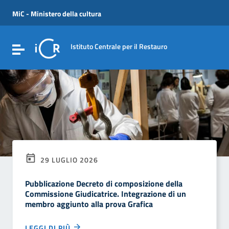
Vai ai contenuti
Vai al menu di navigazione
MiC - Ministero della cultura
Vai al footer
Istituto Centrale per il Restauro
Attiva / disattiva la navigazione
29 LUGLIO 2026
Pubblicazione Decreto di composizione della
Commissione Giudicatrice. Integrazione di un
membro aggiunto alla prova Grafica
LEGGI DI PIÙ