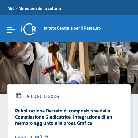
Vai ai contenuti
Vai al menu di navigazione
MiC - Ministero della cultura
Vai al footer
Istituto Centrale per il Restauro
Attiva / disattiva la navigazione
29 LUGLIO 2026
Pubblicazione Decreto di composizione della
Commissione Giudicatrice. Integrazione di un
membro aggiunto alla prova Grafica
LEGGI DI PIÙ