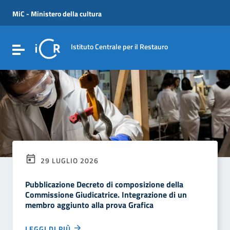
Vai ai contenuti
Vai al menu di navigazione
MiC - Ministero della cultura
Vai al footer
Istituto Centrale per il Restauro
Attiva / disattiva la navigazione
29 LUGLIO 2026
Pubblicazione Decreto di composizione della
Commissione Giudicatrice. Integrazione di un
membro aggiunto alla prova Grafica
LEGGI DI PIÙ