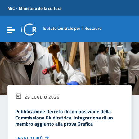
Vai ai contenuti
Vai al menu di navigazione
MiC - Ministero della cultura
Vai al footer
Istituto Centrale per il Restauro
Attiva / disattiva la navigazione
29 LUGLIO 2026
Pubblicazione Decreto di composizione della
Commissione Giudicatrice. Integrazione di un
membro aggiunto alla prova Grafica
LEGGI DI PIÙ