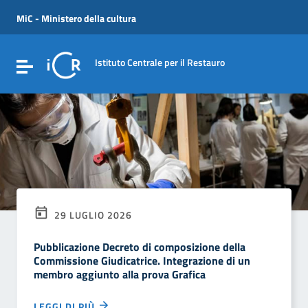
Vai ai contenuti
Vai al menu di navigazione
MiC - Ministero della cultura
Vai al footer
Istituto Centrale per il Restauro
Attiva / disattiva la navigazione
29 LUGLIO 2026
Pubblicazione Decreto di composizione della
Commissione Giudicatrice. Integrazione di un
membro aggiunto alla prova Grafica
LEGGI DI PIÙ