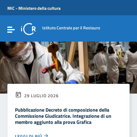
Vai ai contenuti
Vai al menu di navigazione
MiC - Ministero della cultura
Vai al footer
Istituto Centrale per il Restauro
Attiva / disattiva la navigazione
29 LUGLIO 2026
Pubblicazione Decreto di composizione della
Commissione Giudicatrice. Integrazione di un
membro aggiunto alla prova Grafica
LEGGI DI PIÙ