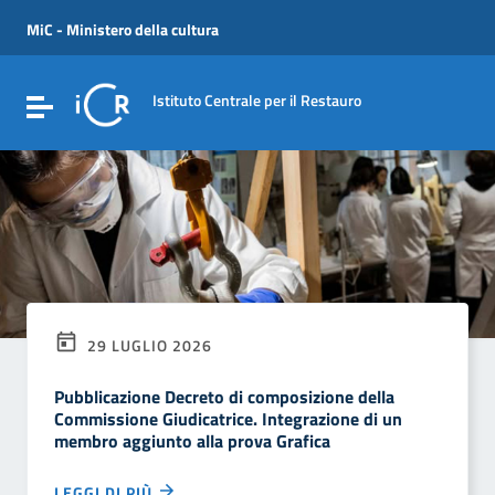
Vai ai contenuti
Vai al menu di navigazione
MiC - Ministero della cultura
Vai al footer
Istituto Centrale per il Restauro
Attiva / disattiva la navigazione
29 LUGLIO 2026
Pubblicazione Decreto di composizione della
Commissione Giudicatrice. Integrazione di un
membro aggiunto alla prova Grafica
LEGGI DI PIÙ