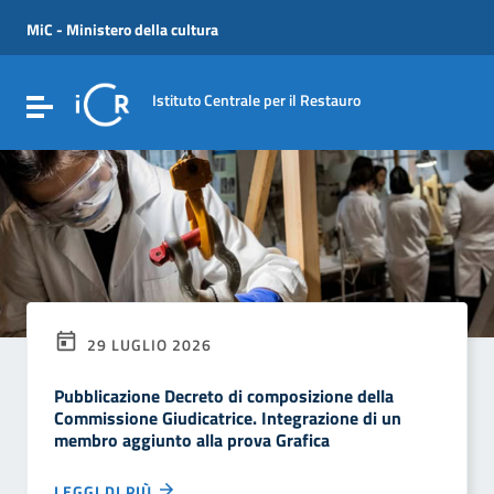
Vai ai contenuti
Vai al menu di navigazione
MiC - Ministero della cultura
Vai al footer
Istituto Centrale per il Restauro
Attiva / disattiva la navigazione
29 LUGLIO 2026
Pubblicazione Decreto di composizione della
Commissione Giudicatrice. Integrazione di un
membro aggiunto alla prova Grafica
LEGGI DI PIÙ