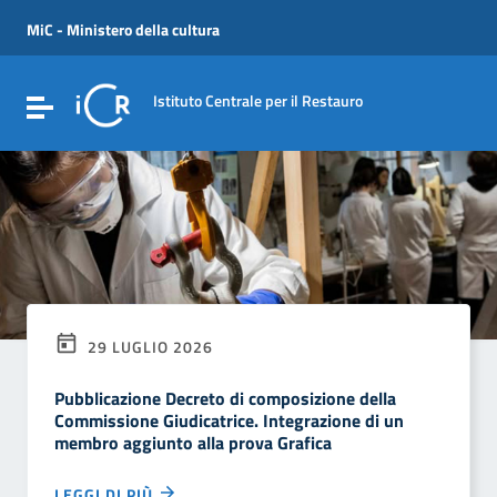
Vai ai contenuti
Vai al menu di navigazione
MiC - Ministero della cultura
Vai al footer
Istituto Centrale per il Restauro
Attiva / disattiva la navigazione
29 LUGLIO 2026
Pubblicazione Decreto di composizione della
Commissione Giudicatrice. Integrazione di un
membro aggiunto alla prova Grafica
LEGGI DI PIÙ