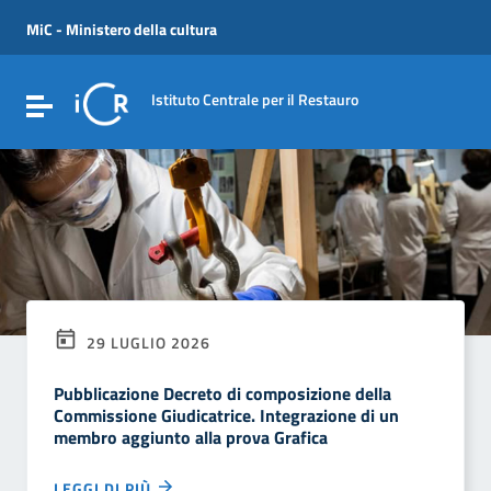
Vai ai contenuti
Vai al menu di navigazione
MiC - Ministero della cultura
Vai al footer
Istituto Centrale per il Restauro
Attiva / disattiva la navigazione
29 LUGLIO 2026
Pubblicazione Decreto di composizione della
Commissione Giudicatrice. Integrazione di un
membro aggiunto alla prova Grafica
LEGGI DI PIÙ