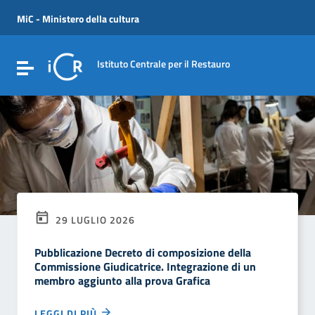
Vai ai contenuti
Vai al menu di navigazione
MiC - Ministero della cultura
Vai al footer
Istituto Centrale per il Restauro
Attiva / disattiva la navigazione
29 LUGLIO 2026
Pubblicazione Decreto di composizione della
Commissione Giudicatrice. Integrazione di un
membro aggiunto alla prova Grafica
LEGGI DI PIÙ