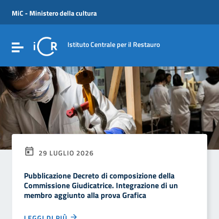
Vai ai contenuti
Vai al menu di navigazione
MiC - Ministero della cultura
Vai al footer
Istituto Centrale per il Restauro
Attiva / disattiva la navigazione
29 LUGLIO 2026
Pubblicazione Decreto di composizione della
Commissione Giudicatrice. Integrazione di un
membro aggiunto alla prova Grafica
LEGGI DI PIÙ