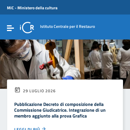
Vai ai contenuti
Vai al menu di navigazione
MiC - Ministero della cultura
Vai al footer
Istituto Centrale per il Restauro
Attiva / disattiva la navigazione
29 LUGLIO 2026
Pubblicazione Decreto di composizione della
Commissione Giudicatrice. Integrazione di un
membro aggiunto alla prova Grafica
LEGGI DI PIÙ