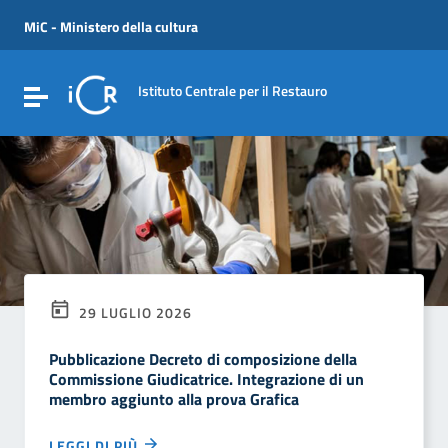
Vai ai contenuti
Vai al menu di navigazione
MiC - Ministero della cultura
Vai al footer
Istituto Centrale per il Restauro
Attiva / disattiva la navigazione
29 LUGLIO 2026
Pubblicazione Decreto di composizione della
Commissione Giudicatrice. Integrazione di un
membro aggiunto alla prova Grafica
LEGGI DI PIÙ