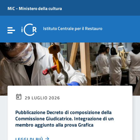
Vai ai contenuti
Vai al menu di navigazione
MiC - Ministero della cultura
Vai al footer
Istituto Centrale per il Restauro
Attiva / disattiva la navigazione
29 LUGLIO 2026
Pubblicazione Decreto di composizione della
Commissione Giudicatrice. Integrazione di un
membro aggiunto alla prova Grafica
LEGGI DI PIÙ