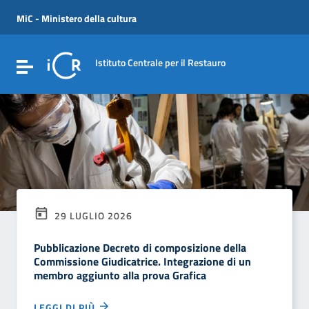
Vai ai contenuti
Vai al menu di navigazione
MiC - Ministero della cultura
Vai al footer
Istituto Centrale per il Restauro
Attiva / disattiva la navigazione
29 LUGLIO 2026
Pubblicazione Decreto di composizione della
Commissione Giudicatrice. Integrazione di un
membro aggiunto alla prova Grafica
LEGGI DI PIÙ