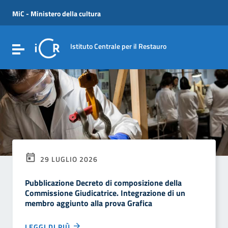
Vai ai contenuti
Vai al menu di navigazione
MiC - Ministero della cultura
Vai al footer
Istituto Centrale per il Restauro
Attiva / disattiva la navigazione
29 LUGLIO 2026
Pubblicazione Decreto di composizione della
Commissione Giudicatrice. Integrazione di un
membro aggiunto alla prova Grafica
LEGGI DI PIÙ