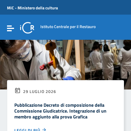
Vai ai contenuti
Vai al menu di navigazione
MiC - Ministero della cultura
Vai al footer
Istituto Centrale per il Restauro
Attiva / disattiva la navigazione
29 LUGLIO 2026
Pubblicazione Decreto di composizione della
Commissione Giudicatrice. Integrazione di un
membro aggiunto alla prova Grafica
LEGGI DI PIÙ