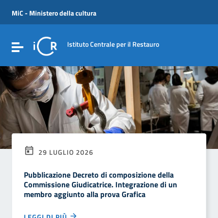
Vai ai contenuti
Vai al menu di navigazione
MiC - Ministero della cultura
Vai al footer
Istituto Centrale per il Restauro
Attiva / disattiva la navigazione
29 LUGLIO 2026
Pubblicazione Decreto di composizione della
Commissione Giudicatrice. Integrazione di un
membro aggiunto alla prova Grafica
LEGGI DI PIÙ