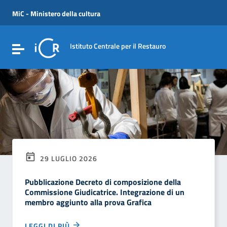
Vai ai contenuti
Vai al menu di navigazione
MiC - Ministero della cultura
Vai al footer
Istituto Centrale per il Restauro
Attiva / disattiva la navigazione
29 LUGLIO 2026
Pubblicazione Decreto di composizione della
Commissione Giudicatrice. Integrazione di un
membro aggiunto alla prova Grafica
LEGGI DI PIÙ