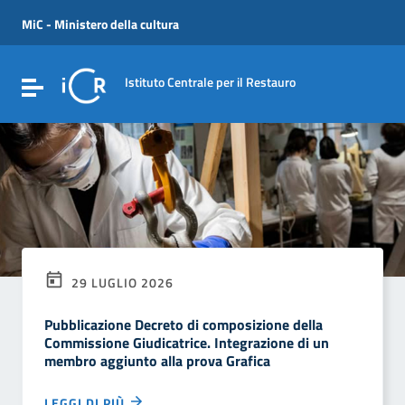
Vai ai contenuti
Vai al menu di navigazione
MiC - Ministero della cultura
Vai al footer
Istituto Centrale per il Restauro
Attiva / disattiva la navigazione
29 LUGLIO 2026
Pubblicazione Decreto di composizione della
Commissione Giudicatrice. Integrazione di un
membro aggiunto alla prova Grafica
LEGGI DI PIÙ